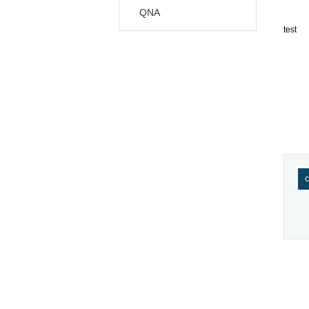
QNA
test
c