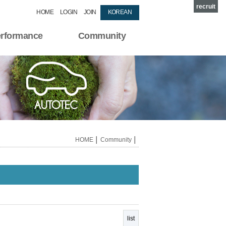
recruit
HOME
LOGIN
JOIN
KOREAN
rformance
Community
HOME
│
Community
│
list