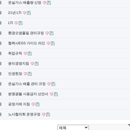
지
온실가스 배출량 산정
지
21년 LTI
지
LTI
지
환경오염물질 관리규정
지
협력사EGS 가이드 라인
지
취업규칙
지
윤리경영지침
지
인권헌장
지
온실가스 배출 관리 규정
지
분쟁광물 사용금지 선언서
지
공정거래 지침
지
노사협의회 운영규정